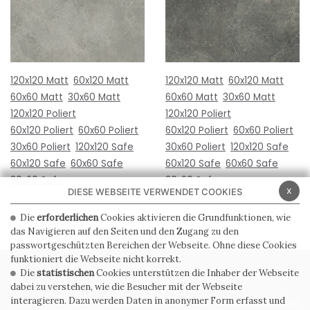
120x120 Matt
60x120 Matt
120x120 Matt
60x120 Matt
60x60 Matt
30x60 Matt
60x60 Matt
30x60 Matt
120x120 Poliert
120x120 Poliert
60x120 Poliert
60x60 Poliert
60x120 Poliert
60x60 Poliert
30x60 Poliert
120x120 Safe
30x60 Poliert
120x120 Safe
60x120 Safe
60x60 Safe
60x120 Safe
60x60 Safe
30x60 Safe
30x60 Safe
x
DIESE WEBSEITE VERWENDET COOKIES
Die
erforderlichen
Cookies aktivieren die Grundfunktionen, wie
das Navigieren auf den Seiten und den Zugang zu den
passwortgeschützten Bereichen der Webseite. Ohne diese Cookies
funktioniert die Webseite nicht korrekt.
Die
statistischen
Cookies unterstützen die Inhaber der Webseite
PRIVACY POLICY
COOKIE POLICY
dabei zu verstehen, wie die Besucher mit der Webseite
interagieren. Dazu werden Daten in anonymer Form erfasst und
ALLGEMEINE
WHISTLEBLOWING