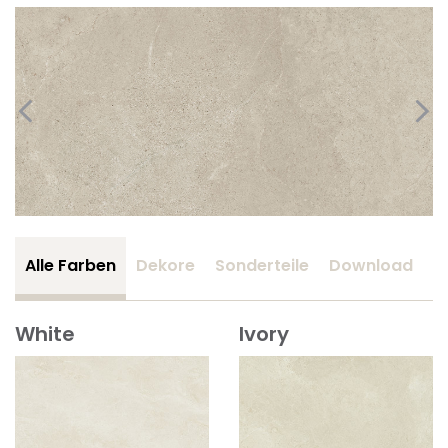
Alle Farben
Dekore
Sonderteile
Download
Z
White
Ivory