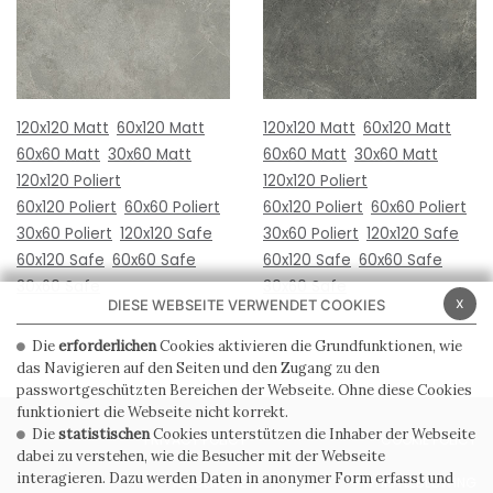
120x120 Matt
60x120 Matt
120x120 Matt
60x120 Matt
60x60 Matt
30x60 Matt
60x60 Matt
30x60 Matt
120x120 Poliert
120x120 Poliert
60x120 Poliert
60x60 Poliert
60x120 Poliert
60x60 Poliert
30x60 Poliert
120x120 Safe
30x60 Poliert
120x120 Safe
60x120 Safe
60x60 Safe
60x120 Safe
60x60 Safe
30x60 Safe
30x60 Safe
x
DIESE WEBSEITE VERWENDET COOKIES
Die
erforderlichen
Cookies aktivieren die Grundfunktionen, wie
das Navigieren auf den Seiten und den Zugang zu den
passwortgeschützten Bereichen der Webseite. Ohne diese Cookies
funktioniert die Webseite nicht korrekt.
Die
statistischen
Cookies unterstützen die Inhaber der Webseite
PRIVACY POLICY
COOKIE POLICY
dabei zu verstehen, wie die Besucher mit der Webseite
interagieren. Dazu werden Daten in anonymer Form erfasst und
ALLGEMEINE
WHISTLEBLOWING