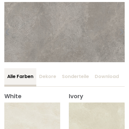
Alle Farben
Dekore
Sonderteile
Download
Z
White
Ivory