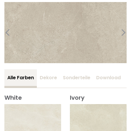
Alle Farben
Dekore
Sonderteile
Download
Z
White
Ivory