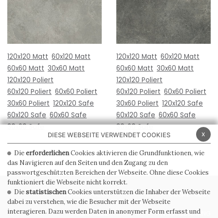
120x120 Matt
60x120 Matt
120x120 Matt
60x120 Matt
60x60 Matt
30x60 Matt
60x60 Matt
30x60 Matt
120x120 Poliert
120x120 Poliert
60x120 Poliert
60x60 Poliert
60x120 Poliert
60x60 Poliert
30x60 Poliert
120x120 Safe
30x60 Poliert
120x120 Safe
60x120 Safe
60x60 Safe
60x120 Safe
60x60 Safe
30x60 Safe
30x60 Safe
x
DIESE WEBSEITE VERWENDET COOKIES
Die
erforderlichen
Cookies aktivieren die Grundfunktionen, wie
das Navigieren auf den Seiten und den Zugang zu den
passwortgeschützten Bereichen der Webseite. Ohne diese Cookies
funktioniert die Webseite nicht korrekt.
Die
statistischen
Cookies unterstützen die Inhaber der Webseite
PRIVACY POLICY
COOKIE POLICY
dabei zu verstehen, wie die Besucher mit der Webseite
interagieren. Dazu werden Daten in anonymer Form erfasst und
ALLGEMEINE
WHISTLEBLOWING