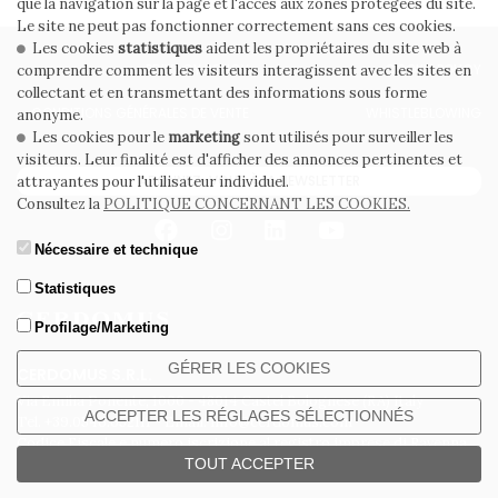
que la navigation sur la page et l'accès aux zones protégées du site.
Le site ne peut pas fonctionner correctement sans ces cookies.
Les cookies
statistiques
aident les propriétaires du site web à
PRIVACY POLICY
COOKIE POLICY
comprendre comment les visiteurs interagissent avec les sites en
collectant et en transmettant des informations sous forme
CONDITIONS GÉNÉRALES DE VENTE
WHISTLEBLOWING
anonyme.
Les cookies pour le
marketing
sont utilisés pour surveiller les
visiteurs. Leur finalité est d'afficher des annonces pertinentes et
ABONNEZ-VOUS À LA NEWSLETTER
attrayantes pour l'utilisateur individuel.
Consultez la
POLITIQUE CONCERNANT LES COOKIES.
Nécessaire et technique
Statistiques
Profilage/Marketing
GÉRER LES COOKIES
CERDOMUS S.R.L.
Via Emilia Ponente, 1000 - 48014 Castel Bolognese (RA) Italy
ACCEPTER LES RÉGLAGES SÉLECTIONNÉS
Tel. +39.0546.652111 - Email: info@cerdomus.com
Codice Fiscale e numero iscrizione al registro imprese di Ravenna
02620780391 - REA RA 217992 - Capitale Sociale Euro 20.000.000 i.v.
TOUT ACCEPTER