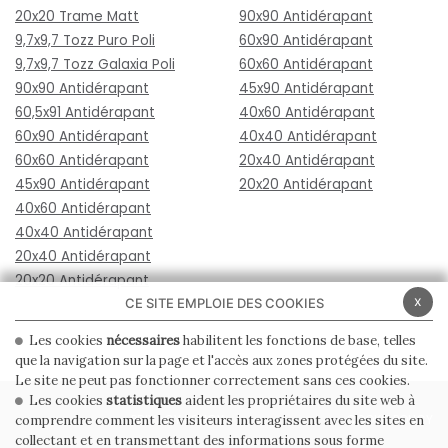
20x20 Trame Matt
90x90 Antidérapant
9,7x9,7 Tozz Puro Poli
60x90 Antidérapant
9,7x9,7 Tozz Galaxia Poli
60x60 Antidérapant
90x90 Antidérapant
45x90 Antidérapant
60,5x91 Antidérapant
40x60 Antidérapant
60x90 Antidérapant
40x40 Antidérapant
60x60 Antidérapant
20x40 Antidérapant
45x90 Antidérapant
20x20 Antidérapant
40x60 Antidérapant
40x40 Antidérapant
20x40 Antidérapant
20x20 Antidérapant
x
CE SITE EMPLOIE DES COOKIES
Les cookies
nécessaires
habilitent les fonctions de base, telles
que la navigation sur la page et l'accès aux zones protégées du site.
Le site ne peut pas fonctionner correctement sans ces cookies.
Les cookies
statistiques
aident les propriétaires du site web à
PRIVACY POLICY
COOKIE POLICY
comprendre comment les visiteurs interagissent avec les sites en
collectant et en transmettant des informations sous forme