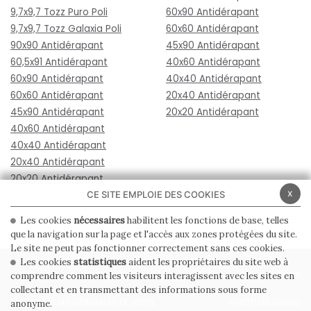
9,7x9,7 Tozz Puro Poli
60x90 Antidérapant
9,7x9,7 Tozz Galaxia Poli
60x60 Antidérapant
90x90 Antidérapant
45x90 Antidérapant
60,5x91 Antidérapant
40x60 Antidérapant
60x90 Antidérapant
40x40 Antidérapant
60x60 Antidérapant
20x40 Antidérapant
45x90 Antidérapant
20x20 Antidérapant
40x60 Antidérapant
40x40 Antidérapant
20x40 Antidérapant
20x20 Antidérapant
x
CE SITE EMPLOIE DES COOKIES
Les cookies
nécessaires
habilitent les fonctions de base, telles
que la navigation sur la page et l'accès aux zones protégées du site.
Le site ne peut pas fonctionner correctement sans ces cookies.
Les cookies
statistiques
aident les propriétaires du site web à
PRIVACY POLICY
COOKIE POLICY
comprendre comment les visiteurs interagissent avec les sites en
collectant et en transmettant des informations sous forme
CONDITIONS GÉNÉRALES DE VENTE
WHISTLEBLOWING
anonyme.