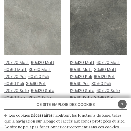
120x120 Matt
60x120 Matt
120x120 Matt
60x120 Matt
60x60 Matt
30x60 Matt
60x60 Matt
30x60 Matt
120x120 Poli
60x120 Poli
120x120 Poli
60x120 Poli
60x60 Poli
30x60 Poli
60x60 Poli
30x60 Poli
120x120 Safe
60x120 Safe
120x120 Safe
60x120 Safe
60x60 Safe
30x60 Safe
60x60 Safe
30x60 Safe
x
CE SITE EMPLOIE DES COOKIES
Les cookies
nécessaires
habilitent les fonctions de base, telles
que la navigation sur la page et l'accès aux zones protégées du site.
Le site ne peut pas fonctionner correctement sans ces cookies.