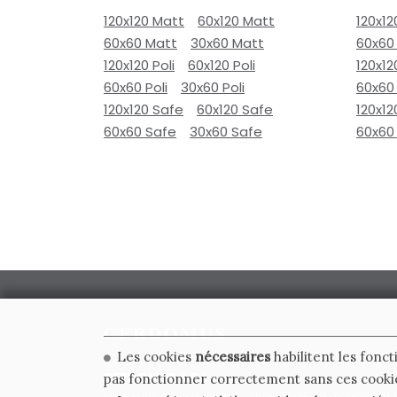
120x120 Matt
60x120 Matt
120x12
60x60 Matt
30x60 Matt
60x60
120x120 Poli
60x120 Poli
120x12
60x60 Poli
30x60 Poli
60x60 
120x120 Safe
60x120 Safe
120x12
60x60 Safe
30x60 Safe
60x60
Les cookies
nécessaires
habilitent les fonct
CERDOMUS S.R.L.
pas fonctionner correctement sans ces cooki