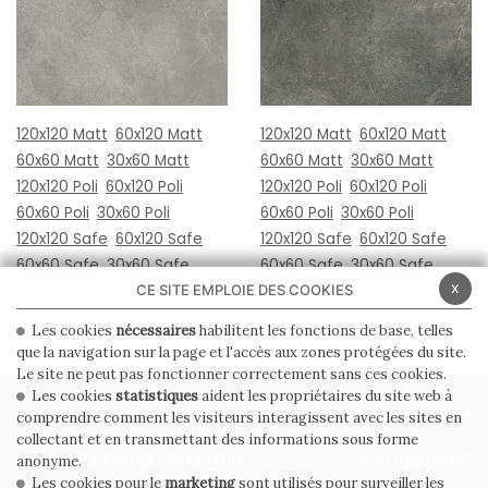
120x120 Matt
60x120 Matt
120x120 Matt
60x120 Matt
60x60 Matt
30x60 Matt
60x60 Matt
30x60 Matt
120x120 Poli
60x120 Poli
120x120 Poli
60x120 Poli
60x60 Poli
30x60 Poli
60x60 Poli
30x60 Poli
120x120 Safe
60x120 Safe
120x120 Safe
60x120 Safe
60x60 Safe
30x60 Safe
60x60 Safe
30x60 Safe
x
CE SITE EMPLOIE DES COOKIES
Les cookies
nécessaires
habilitent les fonctions de base, telles
que la navigation sur la page et l'accès aux zones protégées du site.
Le site ne peut pas fonctionner correctement sans ces cookies.
Les cookies
statistiques
aident les propriétaires du site web à
PRIVACY POLICY
COOKIE POLICY
comprendre comment les visiteurs interagissent avec les sites en
collectant et en transmettant des informations sous forme
CONDITIONS GÉNÉRALES DE VENTE
WHISTLEBLOWING
anonyme.
Les cookies pour le
marketing
sont utilisés pour surveiller les