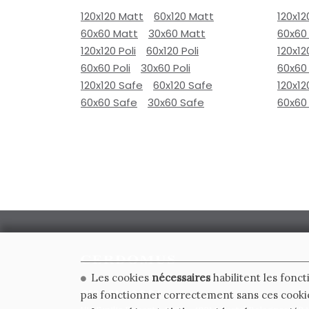
120x120 Matt
60x120 Matt
120x12
60x60 Matt
30x60 Matt
60x60
120x120 Poli
60x120 Poli
120x12
60x60 Poli
30x60 Poli
60x60 
120x120 Safe
60x120 Safe
120x12
60x60 Safe
30x60 Safe
60x60
Les cookies
nécessaires
habilitent les fonct
CERDOMUS S.R.L.
pas fonctionner correctement sans ces cooki