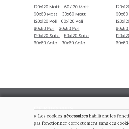
120x120 Matt
60x120 Matt
120x12
60x60 Matt
30x60 Matt
60x60
120x120 Poli
60x120 Poli
120x12
60x60 Poli
30x60 Poli
60x60 
120x120 Safe
60x120 Safe
120x12
60x60 Safe
30x60 Safe
60x60
Les cookies
nécessaires
habilitent les fonct
CERDOMUS S.R.L.
pas fonctionner correctement sans ces cooki