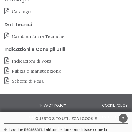
Catalogo
Dati tecnici
Caratteristiche Tecniche
Indicazioni e Consigli Utili
Indicazioni di Posa
Pulizia e manutenzione
Schemi di Posa
PRIVACY POLICY
COOKIE POLICY
CONDIZIONI GENERALI
WHISTLEBLOWING
x
QUESTO SITO UTILIZZA I COOKIE
CODICE ETICO
I cookie
necessari
abilitano le funzioni di base come la