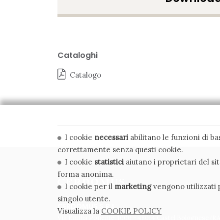
Cataloghi
Catalogo
I cookie
necessari
abilitano le funzioni di b
correttamente senza questi cookie.
I cookie
statistici
aiutano i proprietari del s
forma anonima.
I cookie per il
marketing
vengono utilizzati p
singolo utente.
CERDOMUS S.R.L.
Visualizza la
COOKIE POLICY
Via Emilia Ponente, 1000 - 48014 Castel Bolognese (RA)