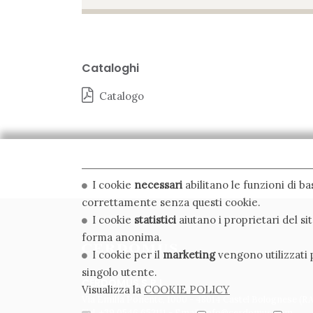
Cataloghi
Catalogo
I cookie
necessari
abilitano le funzioni di b
correttamente senza questi cookie.
I cookie
statistici
aiutano i proprietari del s
forma anonima.
I cookie per il
marketing
vengono utilizzati p
singolo utente.
CERDOMUS S.R.L.
Visualizza la
COOKIE POLICY
Via Emilia Ponente, 1000 - 48014 Castel Bolognese (RA)
Tel. +39.0546.652111 - Email: info@cerdomus.com