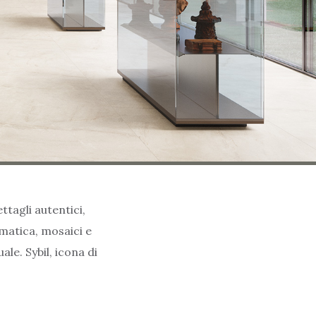
ttagli autentici,
omatica, mosaici e
le. Sybil, icona di