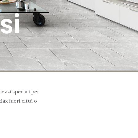
si
ezzi speciali per
lax fuori città o