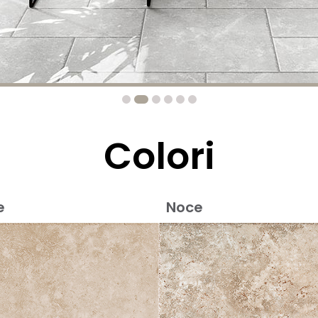
Colori
e
Noce