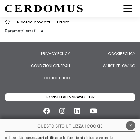
-
Ricerca prodotti
-
Errore
Parametri errati - A
PRIVACY POLICY
COOKIE POLICY
CONDIZIONI GENERALI
WHISTLEBLOWING
CODICE ETICO
ISCRIVITI ALLA NEWSLETTER
x
QUESTO SITO UTILIZZA I COOKIE
I cookie
necessari
abilitano le funzioni di base come la