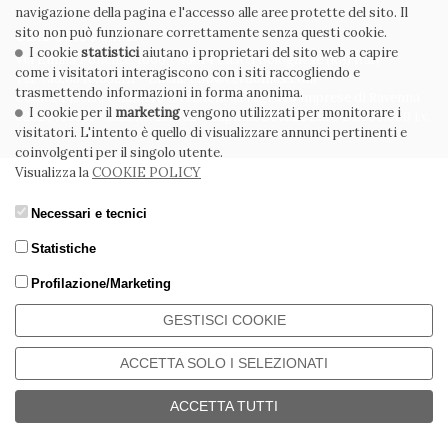
navigazione della pagina e l'accesso alle aree protette del sito. Il
sito non può funzionare correttamente senza questi cookie.
CERDOMUS S.R.L.
I cookie
statistici
aiutano i proprietari del sito web a capire
Via Emilia Ponente, 1000 - 48014 Castel Bolognese (RA) Italy
come i visitatori interagiscono con i siti raccogliendo e
Tel. +39.0546.652111 - Email: info@cerdomus.com
trasmettendo informazioni in forma anonima.
Codice Fiscale e numero iscrizione al registro imprese di Ravenna
I cookie per il
marketing
vengono utilizzati per monitorare i
02620780391 - REA RA 217992 - Capitale Sociale Euro 20.000.000 i.v.
visitatori. L'intento è quello di visualizzare annunci pertinenti e
coinvolgenti per il singolo utente.
Visualizza la
COOKIE POLICY
Necessari e tecnici
Statistiche
Profilazione/Marketing
GESTISCI COOKIE
ACCETTA SOLO I SELEZIONATI
ACCETTA TUTTI