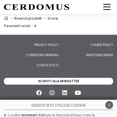
-
Ricerca prodotti
-
Errore
Parametri errati - A
PRIVACY POLICY
COOKIE POLICY
CONDIZIONI GENERALI
WHISTLEBLOWING
CODICE ETICO
ISCRIVITI ALLA NEWSLETTER
x
QUESTO SITO UTILIZZA I COOKIE
I cookie
necessari
abilitano le funzioni di base come la