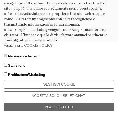
navigazione della pagina e l'accesso alle aree protette del sito. Il
sito non può funzionare correttamente senza questi cookie.
CERDOMUS S.R.L.
I cookie
statistici
aiutano i proprietari del sito web a capire
Via Emilia Ponente, 1000 - 48014 Castel Bolognese (RA) Italy
come i visitatori interagiscono con i siti raccogliendo e
Tel. +39.0546.652111 - Email: info@cerdomus.com
trasmettendo informazioni in forma anonima.
Codice Fiscale e numero iscrizione al registro imprese di Ravenna
I cookie per il
marketing
vengono utilizzati per monitorare i
02620780391 - REA RA 217992 - Capitale Sociale Euro 20.000.000 i.v.
visitatori. L'intento è quello di visualizzare annunci pertinenti e
coinvolgenti per il singolo utente.
Visualizza la
COOKIE POLICY
Necessari e tecnici
Statistiche
Profilazione/Marketing
GESTISCI COOKIE
ACCETTA SOLO I SELEZIONATI
ACCETTA TUTTI