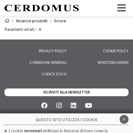
-
Ricerca prodotti
-
Errore
Parametri errati - A
PRIVACY POLICY
COOKIE POLICY
CONDIZIONI GENERALI
WHISTLEBLOWING
CODICE ETICO
ISCRIVITI ALLA NEWSLETTER
x
QUESTO SITO UTILIZZA I COOKIE
I cookie
necessari
abilitano le funzioni di base come la