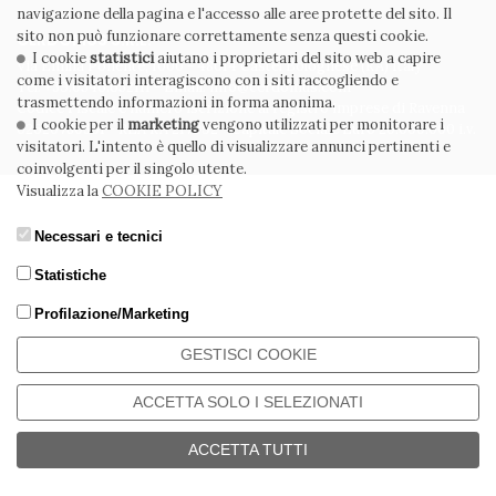
navigazione della pagina e l'accesso alle aree protette del sito. Il
sito non può funzionare correttamente senza questi cookie.
CERDOMUS S.R.L.
I cookie
statistici
aiutano i proprietari del sito web a capire
Via Emilia Ponente, 1000 - 48014 Castel Bolognese (RA) Italy
come i visitatori interagiscono con i siti raccogliendo e
Tel. +39.0546.652111 - Email: info@cerdomus.com
trasmettendo informazioni in forma anonima.
Codice Fiscale e numero iscrizione al registro imprese di Ravenna
I cookie per il
marketing
vengono utilizzati per monitorare i
02620780391 - REA RA 217992 - Capitale Sociale Euro 20.000.000 i.v.
visitatori. L'intento è quello di visualizzare annunci pertinenti e
coinvolgenti per il singolo utente.
Visualizza la
COOKIE POLICY
Necessari e tecnici
Statistiche
Profilazione/Marketing
GESTISCI COOKIE
ACCETTA SOLO I SELEZIONATI
ACCETTA TUTTI