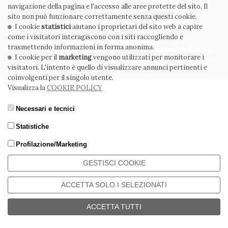
navigazione della pagina e l'accesso alle aree protette del sito. Il
sito non può funzionare correttamente senza questi cookie.
CERDOMUS S.R.L.
I cookie
statistici
aiutano i proprietari del sito web a capire
Via Emilia Ponente, 1000 - 48014 Castel Bolognese (RA) Italy
come i visitatori interagiscono con i siti raccogliendo e
Tel. +39.0546.652111 - Email: info@cerdomus.com
trasmettendo informazioni in forma anonima.
Codice Fiscale e numero iscrizione al registro imprese di Ravenna
I cookie per il
marketing
vengono utilizzati per monitorare i
02620780391 - REA RA 217992 - Capitale Sociale Euro 20.000.000 i.v.
visitatori. L'intento è quello di visualizzare annunci pertinenti e
coinvolgenti per il singolo utente.
Visualizza la
COOKIE POLICY
Necessari e tecnici
Statistiche
Profilazione/Marketing
GESTISCI COOKIE
ACCETTA SOLO I SELEZIONATI
ACCETTA TUTTI