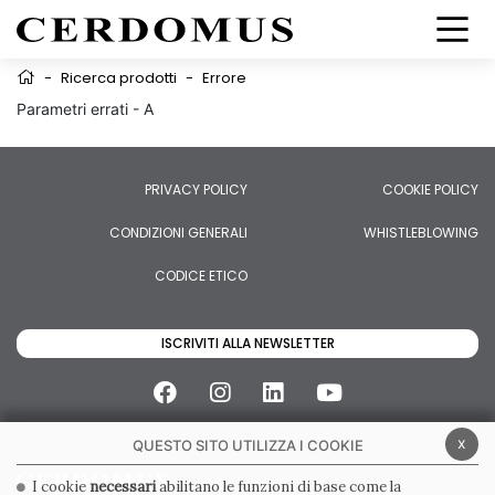
-
Ricerca prodotti
-
Errore
Parametri errati - A
PRIVACY POLICY
COOKIE POLICY
CONDIZIONI GENERALI
WHISTLEBLOWING
CODICE ETICO
ISCRIVITI ALLA NEWSLETTER
x
QUESTO SITO UTILIZZA I COOKIE
I cookie
necessari
abilitano le funzioni di base come la