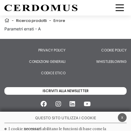
-
Ricerca prodotti
-
Errore
Parametri errati - A
PRIVACY POLICY
COOKIE POLICY
CONDIZIONI GENERALI
WHISTLEBLOWING
CODICE ETICO
ISCRIVITI ALLA NEWSLETTER
x
QUESTO SITO UTILIZZA I COOKIE
I cookie
necessari
abilitano le funzioni di base come la