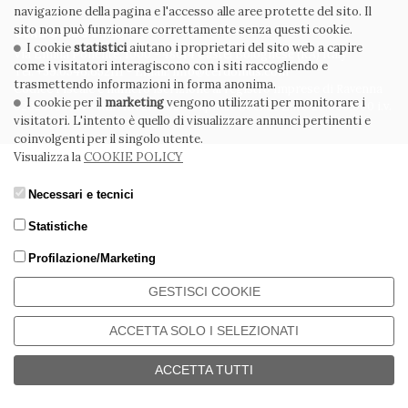
navigazione della pagina e l'accesso alle aree protette del sito. Il
sito non può funzionare correttamente senza questi cookie.
CERDOMUS S.R.L.
I cookie
statistici
aiutano i proprietari del sito web a capire
Via Emilia Ponente, 1000 - 48014 Castel Bolognese (RA) Italy
come i visitatori interagiscono con i siti raccogliendo e
Tel. +39.0546.652111 - Email: info@cerdomus.com
trasmettendo informazioni in forma anonima.
Codice Fiscale e numero iscrizione al registro imprese di Ravenna
I cookie per il
marketing
vengono utilizzati per monitorare i
02620780391 - REA RA 217992 - Capitale Sociale Euro 20.000.000 i.v.
visitatori. L'intento è quello di visualizzare annunci pertinenti e
coinvolgenti per il singolo utente.
Visualizza la
COOKIE POLICY
Necessari e tecnici
Statistiche
Profilazione/Marketing
GESTISCI COOKIE
ACCETTA SOLO I SELEZIONATI
ACCETTA TUTTI