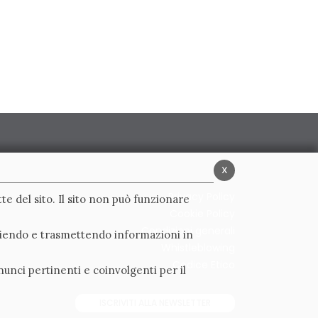
x
Privacy Policy
te del sito. Il sito non può funzionare
Cookie Policy
Condizioni generali
ogliendo e trasmettendo informazioni in
Whistleblowing
Codice Etico
nunci pertinenti e coinvolgenti per il
ISCRIVITI ALLA NEWSLETTER