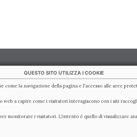
QUESTO SITO UTILIZZA I COOKIE
ase come la navigazione della pagina e l'accesso alle aree protet
 Italy
ito web a capire come i visitatori interagiscono con i siti racc
e di Ravenna
0.000.000 i.v.
er monitorare i visitatori. L'intento è quello di visualizzare an