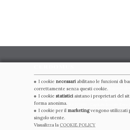
CERDOMUS S.R.L.
I cookie
necessari
abilitano le funzioni di b
Via Emilia Ponente, 1000 - 48014 Castel Bolognese (RA)
correttamente senza questi cookie.
Tel. +39.0546.652111 - Email: info@cerdomus.com
I cookie
statistici
aiutano i proprietari del s
Codice Fiscale e numero iscrizione al registro impres
forma anonima.
02620780391 - REA RA 217992 - Capitale Sociale Euro 2
I cookie per il
marketing
vengono utilizzati p
singolo utente.
Visualizza la
COOKIE POLICY