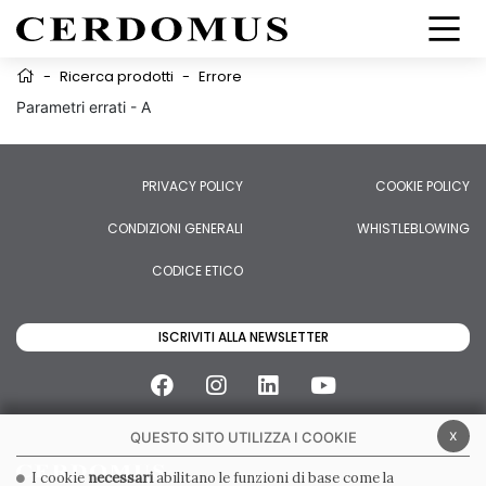
-
Ricerca prodotti
-
Errore
Parametri errati - A
PRIVACY POLICY
COOKIE POLICY
CONDIZIONI GENERALI
WHISTLEBLOWING
CODICE ETICO
ISCRIVITI ALLA NEWSLETTER
x
QUESTO SITO UTILIZZA I COOKIE
I cookie
necessari
abilitano le funzioni di base come la