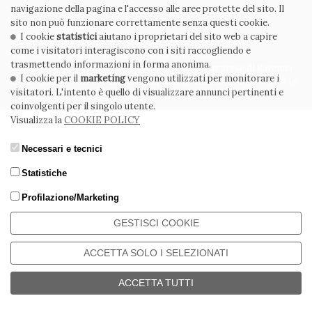
navigazione della pagina e l'accesso alle aree protette del sito. Il
sito non può funzionare correttamente senza questi cookie.
CERDOMUS S.R.L.
I cookie
statistici
aiutano i proprietari del sito web a capire
Via Emilia Ponente, 1000 - 48014 Castel Bolognese (RA) Italy
come i visitatori interagiscono con i siti raccogliendo e
Tel. +39.0546.652111 - Email: info@cerdomus.com
trasmettendo informazioni in forma anonima.
Codice Fiscale e numero iscrizione al registro imprese di Ravenna
I cookie per il
marketing
vengono utilizzati per monitorare i
02620780391 - REA RA 217992 - Capitale Sociale Euro 20.000.000 i.v.
visitatori. L'intento è quello di visualizzare annunci pertinenti e
coinvolgenti per il singolo utente.
Visualizza la
COOKIE POLICY
Necessari e tecnici
Statistiche
Profilazione/Marketing
GESTISCI COOKIE
ACCETTA SOLO I SELEZIONATI
ACCETTA TUTTI