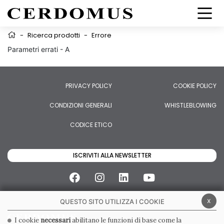
-
Ricerca prodotti
-
Errore
Parametri errati - A
PRIVACY POLICY
COOKIE POLICY
CONDIZIONI GENERALI
WHISTLEBLOWING
CODICE ETICO
ISCRIVITI ALLA NEWSLETTER
x
QUESTO SITO UTILIZZA I COOKIE
I cookie
necessari
abilitano le funzioni di base come la