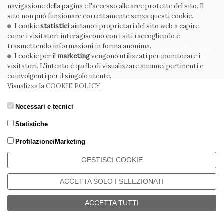
navigazione della pagina e l'accesso alle aree protette del sito. Il
sito non può funzionare correttamente senza questi cookie.
CERDOMUS S.R.L.
I cookie
statistici
aiutano i proprietari del sito web a capire
Via Emilia Ponente, 1000 - 48014 Castel Bolognese (RA) Italy
come i visitatori interagiscono con i siti raccogliendo e
Tel. +39.0546.652111 - Email: info@cerdomus.com
trasmettendo informazioni in forma anonima.
Codice Fiscale e numero iscrizione al registro imprese di Ravenna
I cookie per il
marketing
vengono utilizzati per monitorare i
02620780391 - REA RA 217992 - Capitale Sociale Euro 20.000.000 i.v.
visitatori. L'intento è quello di visualizzare annunci pertinenti e
coinvolgenti per il singolo utente.
Visualizza la
COOKIE POLICY
Necessari e tecnici
Statistiche
Profilazione/Marketing
GESTISCI COOKIE
ACCETTA SOLO I SELEZIONATI
ACCETTA TUTTI