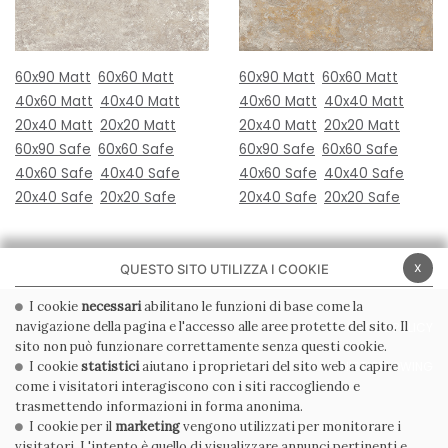
60x90 Matt
60x60 Matt
60x90 Matt
60x60 Matt
40x60 Matt
40x40 Matt
40x60 Matt
40x40 Matt
20x40 Matt
20x20 Matt
20x40 Matt
20x20 Matt
60x90 Safe
60x60 Safe
60x90 Safe
60x60 Safe
40x60 Safe
40x40 Safe
40x60 Safe
40x40 Safe
20x40 Safe
20x20 Safe
20x40 Safe
20x20 Safe
x
QUESTO SITO UTILIZZA I COOKIE
I cookie
necessari
abilitano le funzioni di base come la
navigazione della pagina e l'accesso alle aree protette del sito. Il
PRIVACY POLICY
COOKIE POLICY
sito non può funzionare correttamente senza questi cookie.
I cookie
statistici
CONDIZIONI GENERALI
aiutano i proprietari del sito web a capire
WHISTLEBLOWING
come i visitatori interagiscono con i siti raccogliendo e
CODICE ETICO
trasmettendo informazioni in forma anonima.
I cookie per il
marketing
vengono utilizzati per monitorare i
visitatori. L'intento è quello di visualizzare annunci pertinenti e