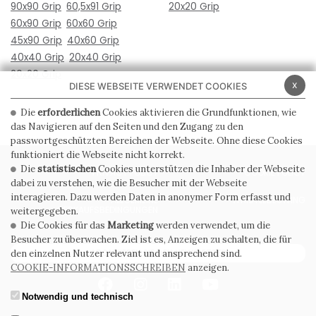
90x90 Grip
60,5x91 Grip
20x20 Grip
60x90 Grip
60x60 Grip
45x90 Grip
40x60 Grip
40x40 Grip
20x40 Grip
20x20 Grip
x
DIESE WEBSEITE VERWENDET COOKIES
Die
erforderlichen
Cookies aktivieren die Grundfunktionen, wie
das Navigieren auf den Seiten und den Zugang zu den
passwortgeschützten Bereichen der Webseite. Ohne diese Cookies
funktioniert die Webseite nicht korrekt.
Die
statistischen
Cookies unterstützen die Inhaber der Webseite
PRIVACY POLICY
COOKIE POLICY
dabei zu verstehen, wie die Besucher mit der Webseite
interagieren. Dazu werden Daten in anonymer Form erfasst und
ALLGEMEINE
WHISTLEBLOWING
VERKAUFSBEDINGUNGEN
weitergegeben.
Die Cookies für das
Marketing
werden verwendet, um die
Besucher zu überwachen. Ziel ist es, Anzeigen zu schalten, die für
ABONNIEREN SIE DEN NEWSLETTER
den einzelnen Nutzer relevant und ansprechend sind.
COOKIE-INFORMATIONSSCHREIBEN
anzeigen.
Notwendig und technisch