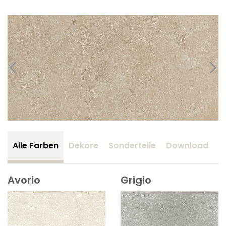
Alle Farben
Dekore
Sonderteile
Download
Z
Avorio
Grigio