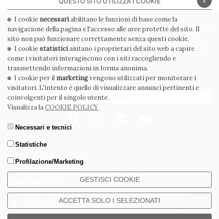
QUESTO SITO UTILIZZA I COOKIE
I cookie
necessari
abilitano le funzioni di base come la
navigazione della pagina e l'accesso alle aree protette del sito. Il
PRIVACY POLICY
COOKIE POLICY
sito non può funzionare correttamente senza questi cookie.
CONDIZIONI GENERALI
WHISTLEBLOWING
I cookie
statistici
aiutano i proprietari del sito web a capire
come i visitatori interagiscono con i siti raccogliendo e
CODICE ETICO
trasmettendo informazioni in forma anonima.
I cookie per il
marketing
vengono utilizzati per monitorare i
visitatori. L'intento è quello di visualizzare annunci pertinenti e
ISCRIVITI ALLA NEWSLETTER
coinvolgenti per il singolo utente.
Visualizza la
COOKIE POLICY
Necessari e tecnici
Statistiche
Profilazione/Marketing
GESTISCI COOKIE
CERDOMUS S.R.L.
Via Emilia Ponente, 1000 - 48014 Castel Bolognese (RA) Italy
ACCETTA SOLO I SELEZIONATI
Tel. +39.0546.652111 - Email: info@cerdomus.com
Codice Fiscale e numero iscrizione al registro imprese di Ravenna