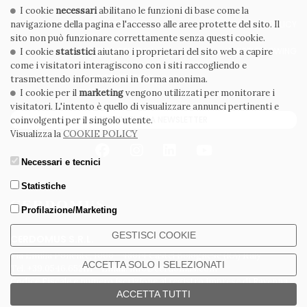
I cookie
necessari
abilitano le funzioni di base come la
navigazione della pagina e l'accesso alle aree protette del sito. Il
PRIVACY POLICY
COOKIE POLICY
sito non può funzionare correttamente senza questi cookie.
CONDIZIONI GENERALI
WHISTLEBLOWING
I cookie
statistici
aiutano i proprietari del sito web a capire
come i visitatori interagiscono con i siti raccogliendo e
CODICE ETICO
trasmettendo informazioni in forma anonima.
I cookie per il
marketing
vengono utilizzati per monitorare i
visitatori. L'intento è quello di visualizzare annunci pertinenti e
ISCRIVITI ALLA NEWSLETTER
coinvolgenti per il singolo utente.
Visualizza la
COOKIE POLICY
Necessari e tecnici
Statistiche
Profilazione/Marketing
GESTISCI COOKIE
CERDOMUS S.R.L.
Via Emilia Ponente, 1000 - 48014 Castel Bolognese (RA) Italy
ACCETTA SOLO I SELEZIONATI
Tel. +39.0546.652111 - Email: info@cerdomus.com
Codice Fiscale e numero iscrizione al registro imprese di Ravenna
02620780391 - REA RA 217992 - Capitale Sociale Euro 20.000.000 i.v.
ACCETTA TUTTI