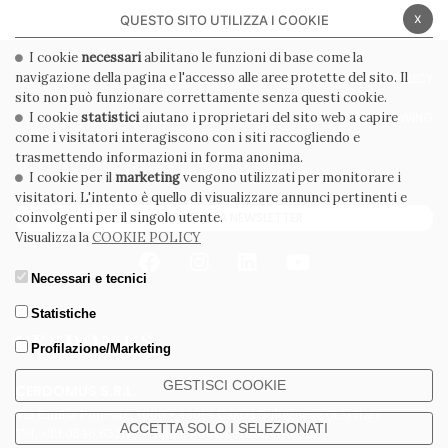
x
QUESTO SITO UTILIZZA I COOKIE
I cookie
necessari
abilitano le funzioni di base come la
navigazione della pagina e l'accesso alle aree protette del sito. Il
PRIVACY POLICY
COOKIE POLICY
sito non può funzionare correttamente senza questi cookie.
CONDIZIONI GENERALI
WHISTLEBLOWING
I cookie
statistici
aiutano i proprietari del sito web a capire
come i visitatori interagiscono con i siti raccogliendo e
CODICE ETICO
trasmettendo informazioni in forma anonima.
I cookie per il
marketing
vengono utilizzati per monitorare i
visitatori. L'intento è quello di visualizzare annunci pertinenti e
ISCRIVITI ALLA NEWSLETTER
coinvolgenti per il singolo utente.
Visualizza la
COOKIE POLICY
Necessari e tecnici
Statistiche
Profilazione/Marketing
GESTISCI COOKIE
CERDOMUS S.R.L.
Via Emilia Ponente, 1000 - 48014 Castel Bolognese (RA) Italy
ACCETTA SOLO I SELEZIONATI
Tel. +39.0546.652111 - Email: info@cerdomus.com