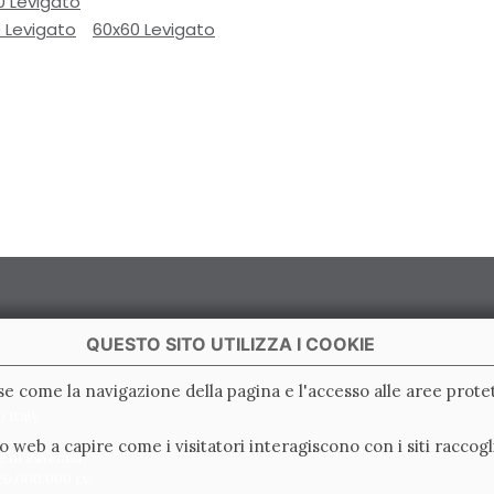
0 Levigato
 Levigato
60x60 Levigato
QUESTO SITO UTILIZZA I COOKIE
ase come la navigazione della pagina e l'accesso alle aree protet
 Italy
ito web a capire come i visitatori interagiscono con i siti racc
e di Ravenna
0.000.000 i.v.