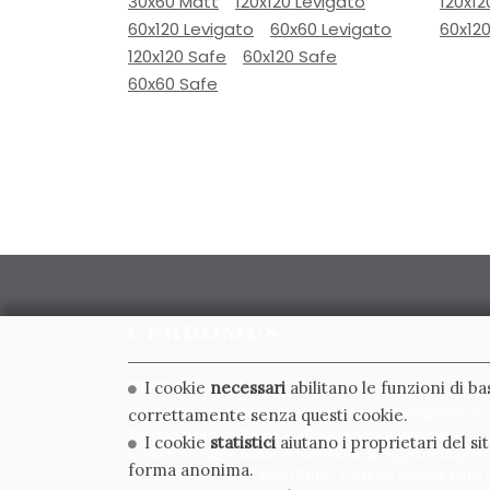
30x60 Matt
120x120 Levigato
120x12
60x120 Levigato
60x60 Levigato
60x120
120x120 Safe
60x120 Safe
60x60 Safe
CERDOMUS S.R.L.
I cookie
necessari
abilitano le funzioni di b
Via Emilia Ponente, 1000 - 48014 Castel Bolognese (RA)
correttamente senza questi cookie.
Tel. +39.0546.652111 - Email: info@cerdomus.com
I cookie
statistici
aiutano i proprietari del s
Codice Fiscale e numero iscrizione al registro impres
forma anonima.
02620780391 - REA RA 217992 - Capitale Sociale Euro 2