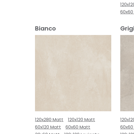
120x12
60x60
Bianco
Grig
120x280 Matt
120x120 Matt
120x12
60x120 Matt
60x60 Matt
60x60