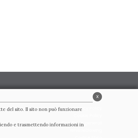
x
Privacy Policy
te del sito. Il sito non può funzionare
Cookie Policy
Condizioni generali
ogliendo e trasmettendo informazioni in
Whistleblowing
Codice Etico