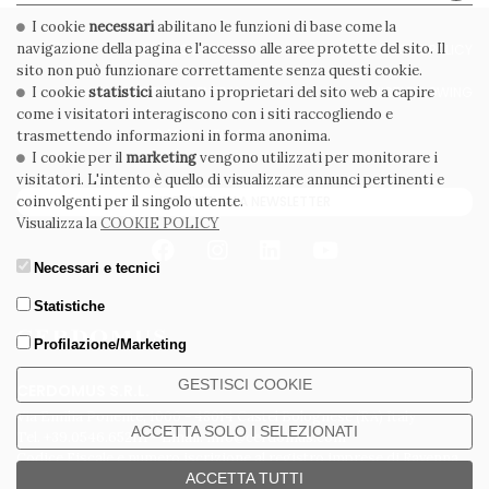
I cookie
necessari
abilitano le funzioni di base come la
navigazione della pagina e l'accesso alle aree protette del sito. Il
PRIVACY POLICY
COOKIE POLICY
sito non può funzionare correttamente senza questi cookie.
I cookie
statistici
CONDIZIONI GENERALI
aiutano i proprietari del sito web a capire
WHISTLEBLOWING
come i visitatori interagiscono con i siti raccogliendo e
CODICE ETICO
trasmettendo informazioni in forma anonima.
I cookie per il
marketing
vengono utilizzati per monitorare i
visitatori. L'intento è quello di visualizzare annunci pertinenti e
coinvolgenti per il singolo utente.
ISCRIVITI ALLA NEWSLETTER
Visualizza la
COOKIE POLICY
Necessari e tecnici
Statistiche
Profilazione/Marketing
GESTISCI COOKIE
CERDOMUS S.R.L.
Via Emilia Ponente, 1000 - 48014 Castel Bolognese (RA) Italy
ACCETTA SOLO I SELEZIONATI
Tel. +39.0546.652111 - Email: info@cerdomus.com
Codice Fiscale e numero iscrizione al registro imprese di Ravenna
ACCETTA TUTTI
02620780391 - REA RA 217992 - Capitale Sociale Euro 20.000.000 i.v.