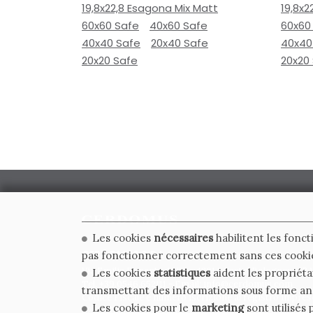
19,8x22,8 Esagona Mix Matt
19,8x2
60x60 Safe
40x60 Safe
60x60
40x40 Safe
20x40 Safe
40x40
20x20 Safe
20x20
Les cookies
nécessaires
habilitent les fonct
CERDOMUS S.R.L.
pas fonctionner correctement sans ces cooki
Via Emilia Ponente, 1000 - 48014 Castel Bolognese (RA)
Les cookies
statistiques
aident les propriéta
Tel. +39.0546.652111 - Email: info@cerdomus.com
transmettant des informations sous forme a
Codice Fiscale e numero iscrizione al registro impres
Les cookies pour le
marketing
sont utilisés 
02620780391 - REA RA 217992 - Capitale Sociale Euro 2