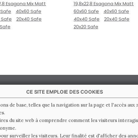
2,8 Esagona Mix Matt
19,8x22,8 Esagona Mix Matt
 Safe
40x60 Safe
60x60 Safe
40x60 Safe
 Safe
20x40 Safe
40x40 Safe
20x40 Safe
 Safe
20x20 Safe
CE SITE EMPLOIE DES COOKIES
ions de base, telles que la navigation sur la page et l'accès aux
es.
 Italy
ires du site web à comprendre comment les visiteurs interagiss
nonyme.
e di Ravenna
pour surveiller les visiteurs. Leur finalité est d'afficher des a
0.000.000 i.v.