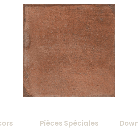
cors
Pièces Spéciales
Down