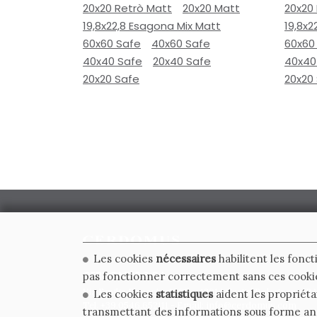
20x20 Retrò Matt
20x20 Matt
20x20
19,8x22,8 Esagona Mix Matt
19,8x2
60x60 Safe
40x60 Safe
60x60
40x40 Safe
20x40 Safe
40x40
20x20 Safe
20x20
Les cookies
nécessaires
habilitent les fonct
CERDOMUS S.R.L.
pas fonctionner correctement sans ces cooki
Via Emilia Ponente, 1000 - 48014 Castel Bolognese (RA)
Les cookies
statistiques
aident les propriéta
Tel. +39.0546.652111 - Email: info@cerdomus.com
transmettant des informations sous forme a