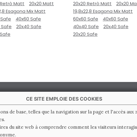
 Retrò Matt
20x20 Matt
20x20 Retrò Matt
20x20 Ma
2,8 Esagona Mix Matt
19,8x22,8 Esagona Mix Matt
 Safe
40x60 Safe
60x60 Safe
40x60 Safe
 Safe
20x40 Safe
40x40 Safe
20x40 Safe
 Safe
20x20 Safe
CE SITE EMPLOIE DES COOKIES
ions de base, telles que la navigation sur la page et l'accès aux
es.
 Italy
ires du site web à comprendre comment les visiteurs interagiss
nonyme.