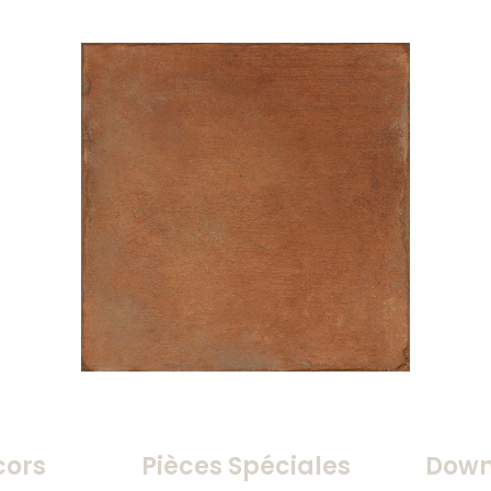
cors
Pièces Spéciales
Down