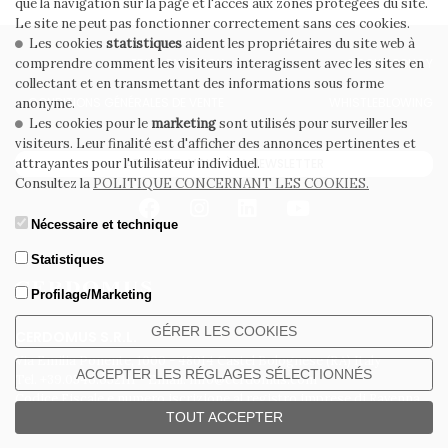
que la navigation sur la page et l'accès aux zones protégées du site.
Le site ne peut pas fonctionner correctement sans ces cookies.
Les cookies
statistiques
aident les propriétaires du site web à
PRIVACY POLICY
COOKIE POLICY
comprendre comment les visiteurs interagissent avec les sites en
collectant et en transmettant des informations sous forme
CONDITIONS GÉNÉRALES DE VENTE
WHISTLEBLOWING
anonyme.
Les cookies pour le
marketing
sont utilisés pour surveiller les
visiteurs. Leur finalité est d'afficher des annonces pertinentes et
ABONNEZ-VOUS À LA NEWSLETTER
attrayantes pour l'utilisateur individuel.
Consultez la
POLITIQUE CONCERNANT LES COOKIES.
Nécessaire et technique
Statistiques
Profilage/Marketing
GÉRER LES COOKIES
CERDOMUS S.R.L.
Via Emilia Ponente, 1000 - 48014 Castel Bolognese (RA) Italy
ACCEPTER LES RÉGLAGES SÉLECTIONNÉS
Tel. +39.0546.652111 - Email: info@cerdomus.com
Codice Fiscale e numero iscrizione al registro imprese di Ravenna
TOUT ACCEPTER
02620780391 - REA RA 217992 - Capitale Sociale Euro 20.000.000 i.v.