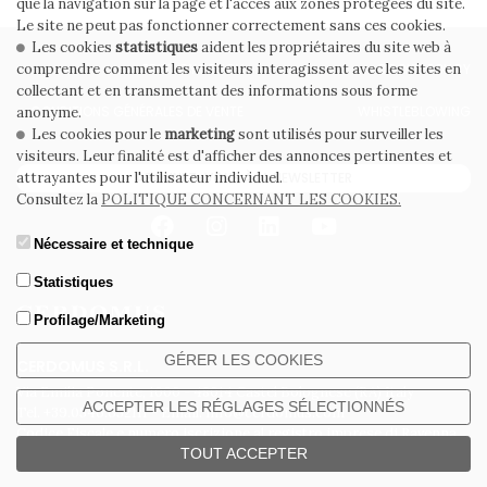
que la navigation sur la page et l'accès aux zones protégées du site.
Le site ne peut pas fonctionner correctement sans ces cookies.
Les cookies
statistiques
aident les propriétaires du site web à
PRIVACY POLICY
COOKIE POLICY
comprendre comment les visiteurs interagissent avec les sites en
collectant et en transmettant des informations sous forme
CONDITIONS GÉNÉRALES DE VENTE
WHISTLEBLOWING
anonyme.
Les cookies pour le
marketing
sont utilisés pour surveiller les
visiteurs. Leur finalité est d'afficher des annonces pertinentes et
ABONNEZ-VOUS À LA NEWSLETTER
attrayantes pour l'utilisateur individuel.
Consultez la
POLITIQUE CONCERNANT LES COOKIES.
Nécessaire et technique
Statistiques
Profilage/Marketing
GÉRER LES COOKIES
CERDOMUS S.R.L.
Via Emilia Ponente, 1000 - 48014 Castel Bolognese (RA) Italy
ACCEPTER LES RÉGLAGES SÉLECTIONNÉS
Tel. +39.0546.652111 - Email: info@cerdomus.com
Codice Fiscale e numero iscrizione al registro imprese di Ravenna
TOUT ACCEPTER
02620780391 - REA RA 217992 - Capitale Sociale Euro 20.000.000 i.v.