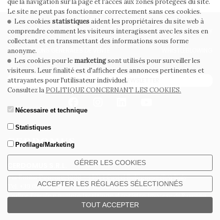
que la navigation sur la page et l'accès aux zones protégées du site.
Le site ne peut pas fonctionner correctement sans ces cookies.
Les cookies
statistiques
aident les propriétaires du site web à
PRIVACY POLICY
COOKIE POLICY
comprendre comment les visiteurs interagissent avec les sites en
collectant et en transmettant des informations sous forme
CONDITIONS GÉNÉRALES DE VENTE
WHISTLEBLOWING
anonyme.
Les cookies pour le
marketing
sont utilisés pour surveiller les
visiteurs. Leur finalité est d'afficher des annonces pertinentes et
ABONNEZ-VOUS À LA NEWSLETTER
attrayantes pour l'utilisateur individuel.
Consultez la
POLITIQUE CONCERNANT LES COOKIES.
Nécessaire et technique
Statistiques
Profilage/Marketing
GÉRER LES COOKIES
CERDOMUS S.R.L.
Via Emilia Ponente, 1000 - 48014 Castel Bolognese (RA) Italy
ACCEPTER LES RÉGLAGES SÉLECTIONNÉS
Tel. +39.0546.652111 - Email: info@cerdomus.com
Codice Fiscale e numero iscrizione al registro imprese di Ravenna
TOUT ACCEPTER
02620780391 - REA RA 217992 - Capitale Sociale Euro 20.000.000 i.v.