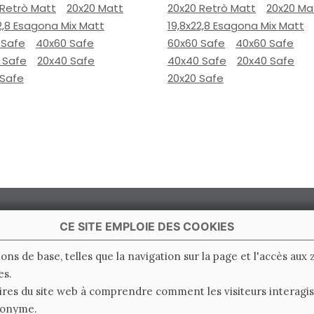
 Retrò Matt
20x20 Matt
20x20 Retrò Matt
20x20 Ma
2,8 Esagona Mix Matt
19,8x22,8 Esagona Mix Matt
 Safe
40x60 Safe
60x60 Safe
40x60 Safe
 Safe
20x40 Safe
40x40 Safe
20x40 Safe
 Safe
20x20 Safe
CE SITE EMPLOIE DES COOKIES
ions de base, telles que la navigation sur la page et l'accès aux
es.
 Italy
ires du site web à comprendre comment les visiteurs interagiss
nonyme.