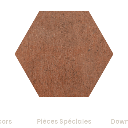
cors
Pièces Spéciales
Down