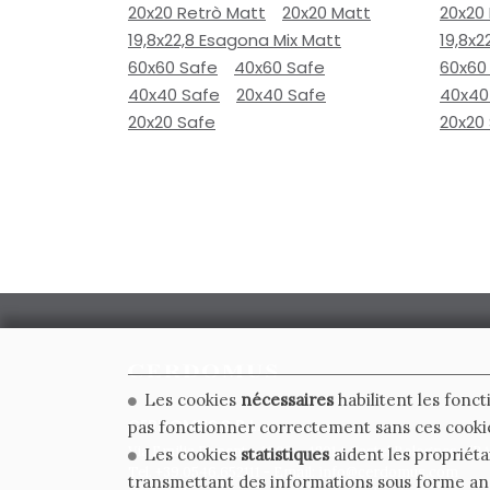
20x20 Retrò Matt
20x20 Matt
20x20
19,8x22,8 Esagona Mix Matt
19,8x2
60x60 Safe
40x60 Safe
60x60
40x40 Safe
20x40 Safe
40x40
20x20 Safe
20x20
Les cookies
nécessaires
habilitent les fonct
CERDOMUS S.R.L.
pas fonctionner correctement sans ces cooki
Via Emilia Ponente, 1000 - 48014 Castel Bolognese (RA)
Les cookies
statistiques
aident les propriéta
Tel. +39.0546.652111 - Email: info@cerdomus.com
transmettant des informations sous forme a