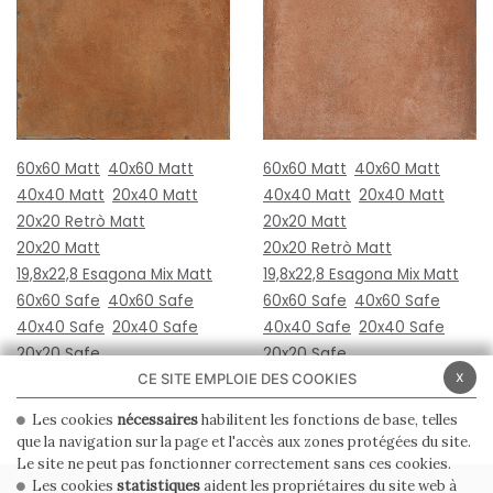
60x60 Matt
40x60 Matt
60x60 Matt
40x60 Matt
40x40 Matt
20x40 Matt
40x40 Matt
20x40 Matt
20x20 Retrò Matt
20x20 Matt
20x20 Matt
20x20 Retrò Matt
19,8x22,8 Esagona Mix Matt
19,8x22,8 Esagona Mix Matt
60x60 Safe
40x60 Safe
60x60 Safe
40x60 Safe
40x40 Safe
20x40 Safe
40x40 Safe
20x40 Safe
20x20 Safe
20x20 Safe
x
CE SITE EMPLOIE DES COOKIES
Les cookies
nécessaires
habilitent les fonctions de base, telles
que la navigation sur la page et l'accès aux zones protégées du site.
Le site ne peut pas fonctionner correctement sans ces cookies.
Les cookies
statistiques
aident les propriétaires du site web à