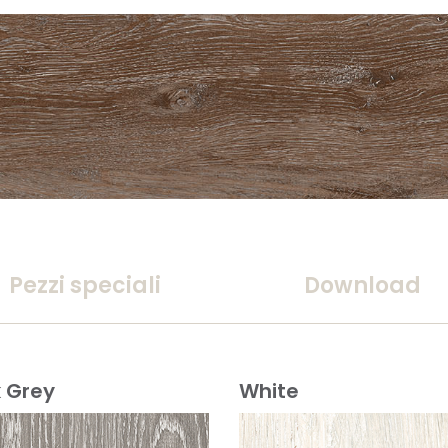
Pezzi speciali
Download
 Grey
White