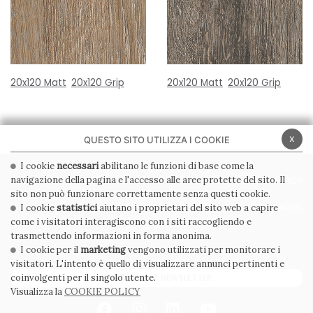
20x120 Matt
20x120 Grip
20x120 Matt
20x120 Grip
x
QUESTO SITO UTILIZZA I COOKIE
I cookie
necessari
abilitano le funzioni di base come la
navigazione della pagina e l'accesso alle aree protette del sito. Il
PRIVACY POLICY
COOKIE POLICY
sito non può funzionare correttamente senza questi cookie.
CONDIZIONI GENERALI
WHISTLEBLOWING
I cookie
statistici
aiutano i proprietari del sito web a capire
come i visitatori interagiscono con i siti raccogliendo e
CODICE ETICO
trasmettendo informazioni in forma anonima.
I cookie per il
marketing
vengono utilizzati per monitorare i
visitatori. L'intento è quello di visualizzare annunci pertinenti e
ISCRIVITI ALLA NEWSLETTER
coinvolgenti per il singolo utente.
Visualizza la
COOKIE POLICY