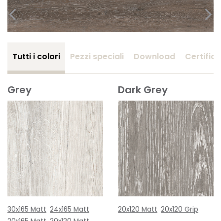
Tutti i colori
Pezzi speciali
Download
Certifica
Grey
Dark Grey
30x165 Matt
24x165 Matt
20x120 Matt
20x120 Grip