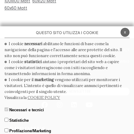
100x100 Matt
60x120 Matt
60x60 Matt
x
QUESTO SITO UTILIZZA I COOKIE
I cookie
necessari
abilitano le funzioni di base come la
navigazione della pagina e l'accesso alle aree protette del sito. Il
PRIVACY POLICY
COOKIE POLICY
sito non può funzionare correttamente senza questi cookie.
CONDIZIONI GENERALI
WHISTLEBLOWING
I cookie
statistici
aiutano i proprietari del sito web a capire
come i visitatori interagiscono con i siti raccogliendo e
CODICE ETICO
trasmettendo informazioni in forma anonima.
I cookie per il
marketing
vengono utilizzati per monitorare i
visitatori. L'intento è quello di visualizzare annunci pertinenti e
ISCRIVITI ALLA NEWSLETTER
coinvolgenti per il singolo utente.
Visualizza la
COOKIE POLICY
Necessari e tecnici
Statistiche
Profilazione/Marketing