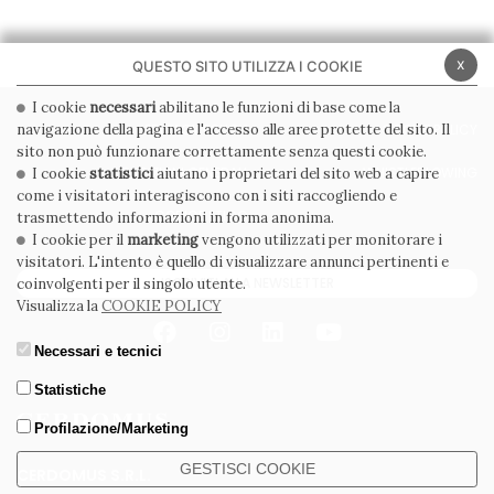
x
QUESTO SITO UTILIZZA I COOKIE
I cookie
necessari
abilitano le funzioni di base come la
navigazione della pagina e l'accesso alle aree protette del sito. Il
PRIVACY POLICY
COOKIE POLICY
sito non può funzionare correttamente senza questi cookie.
CONDIZIONI GENERALI
WHISTLEBLOWING
I cookie
statistici
aiutano i proprietari del sito web a capire
come i visitatori interagiscono con i siti raccogliendo e
CODICE ETICO
trasmettendo informazioni in forma anonima.
I cookie per il
marketing
vengono utilizzati per monitorare i
visitatori. L'intento è quello di visualizzare annunci pertinenti e
ISCRIVITI ALLA NEWSLETTER
coinvolgenti per il singolo utente.
Visualizza la
COOKIE POLICY
Necessari e tecnici
Statistiche
Profilazione/Marketing
GESTISCI COOKIE
CERDOMUS S.R.L.