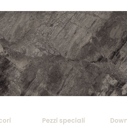
cori
Pezzi speciali
Down