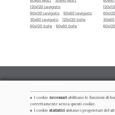
60x60 Matt
30x60 Matt
60x60
120x120 Levigato
120x12
60x120 Levigato
60x60 Levigato
60x120
30x60 Levigato
120x120 Safe
30x60
60x120 Safe
60x60 Safe
60x12
CERDOMUS S.R.L.
I cookie
necessari
abilitano le funzioni di b
Via Emilia Ponente, 1000 - 48014 Castel Bolognese (RA)
correttamente senza questi cookie.
Tel. +39.0546.652111 - Email: info@cerdomus.com
I cookie
statistici
aiutano i proprietari del s
Codice Fiscale e numero iscrizione al registro impres