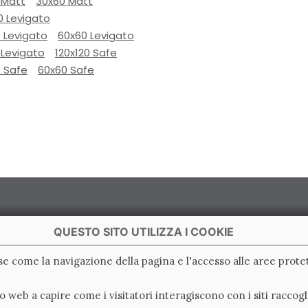
 Matt
30x60 Matt
0 Levigato
 Levigato
60x60 Levigato
 Levigato
120x120 Safe
0 Safe
60x60 Safe
QUESTO SITO UTILIZZA I COOKIE
ase come la navigazione della pagina e l'accesso alle aree protet
 Italy
ito web a capire come i visitatori interagiscono con i siti racc
e di Ravenna