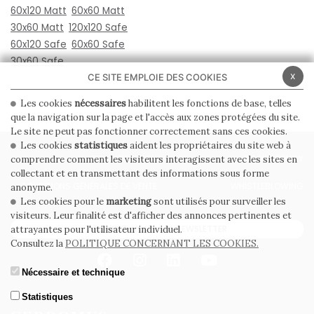
60x120 Matt
60x60 Matt
30x60 Matt
120x120 Safe
60x120 Safe
60x60 Safe
30x60 Safe
x
CE SITE EMPLOIE DES COOKIES
Les cookies
nécessaires
habilitent les fonctions de base, telles
que la navigation sur la page et l'accès aux zones protégées du site.
Le site ne peut pas fonctionner correctement sans ces cookies.
Les cookies
statistiques
aident les propriétaires du site web à
PRIVACY POLICY
COOKIE POLICY
comprendre comment les visiteurs interagissent avec les sites en
collectant et en transmettant des informations sous forme
CONDITIONS GÉNÉRALES DE VENTE
WHISTLEBLOWING
anonyme.
Les cookies pour le
marketing
sont utilisés pour surveiller les
visiteurs. Leur finalité est d'afficher des annonces pertinentes et
ABONNEZ-VOUS À LA NEWSLETTER
attrayantes pour l'utilisateur individuel.
Consultez la
POLITIQUE CONCERNANT LES COOKIES.
Nécessaire et technique
Statistiques