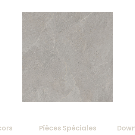
cors
Pièces Spéciales
Down