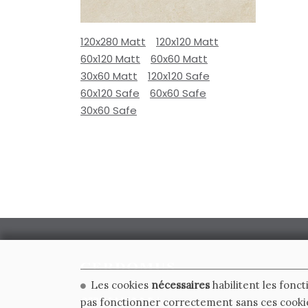
120x280 Matt
120x120 Matt
60x120 Matt
60x60 Matt
30x60 Matt
120x120 Safe
60x120 Safe
60x60 Safe
30x60 Safe
Les cookies
nécessaires
habilitent les fonct
CERDOMUS S.R.L.
pas fonctionner correctement sans ces cooki