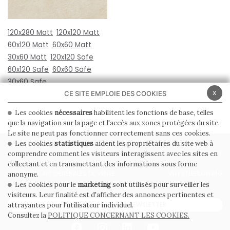
120x280 Matt
120x120 Matt
60x120 Matt
60x60 Matt
30x60 Matt
120x120 Safe
60x120 Safe
60x60 Safe
30x60 Safe
x
CE SITE EMPLOIE DES COOKIES
Les cookies
nécessaires
habilitent les fonctions de base, telles
que la navigation sur la page et l'accès aux zones protégées du site.
Le site ne peut pas fonctionner correctement sans ces cookies.
Les cookies
statistiques
aident les propriétaires du site web à
PRIVACY POLICY
COOKIE POLICY
comprendre comment les visiteurs interagissent avec les sites en
collectant et en transmettant des informations sous forme
CONDITIONS GÉNÉRALES DE VENTE
WHISTLEBLOWING
anonyme.
Les cookies pour le
marketing
sont utilisés pour surveiller les
visiteurs. Leur finalité est d'afficher des annonces pertinentes et
ABONNEZ-VOUS À LA NEWSLETTER
attrayantes pour l'utilisateur individuel.
Consultez la
POLITIQUE CONCERNANT LES COOKIES.