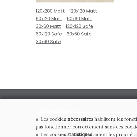
120x280 Matt
120x120 Matt
60x120 Matt
60x60 Matt
30x60 Matt
120x120 Safe
60x120 Safe
60x60 Safe
30x60 Safe
Les cookies
nécessaires
habilitent les fonct
CERDOMUS S.R.L.
pas fonctionner correctement sans ces cooki
Via Emilia Ponente, 1000 - 48014 Castel Bolognese (RA)
Les cookies
statistiques
aident les propriéta