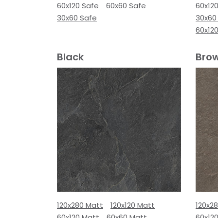
60x120 Safe
60x60 Safe
60x12
30x60 Safe
30x60
60x12
Black
Bro
120x280 Matt
120x120 Matt
120x2
60x120 Matt
60x60 Matt
60x12