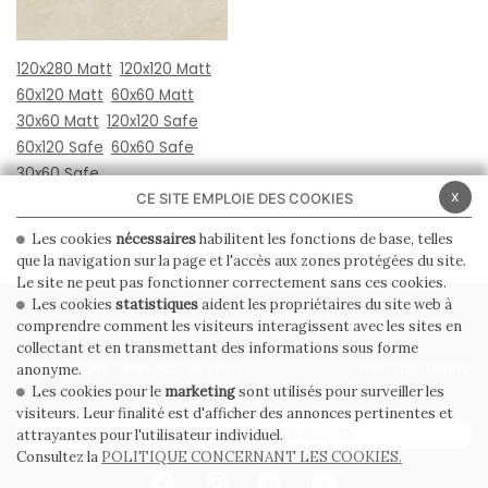
120x280 Matt
120x120 Matt
60x120 Matt
60x60 Matt
30x60 Matt
120x120 Safe
60x120 Safe
60x60 Safe
30x60 Safe
x
CE SITE EMPLOIE DES COOKIES
Les cookies
nécessaires
habilitent les fonctions de base, telles
que la navigation sur la page et l'accès aux zones protégées du site.
Le site ne peut pas fonctionner correctement sans ces cookies.
Les cookies
statistiques
aident les propriétaires du site web à
PRIVACY POLICY
COOKIE POLICY
comprendre comment les visiteurs interagissent avec les sites en
collectant et en transmettant des informations sous forme
CONDITIONS GÉNÉRALES DE VENTE
WHISTLEBLOWING
anonyme.
Les cookies pour le
marketing
sont utilisés pour surveiller les
visiteurs. Leur finalité est d'afficher des annonces pertinentes et
ABONNEZ-VOUS À LA NEWSLETTER
attrayantes pour l'utilisateur individuel.
Consultez la
POLITIQUE CONCERNANT LES COOKIES.