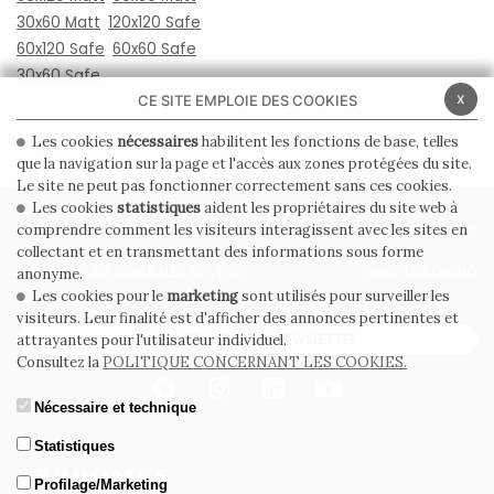
30x60 Matt
120x120 Safe
60x120 Safe
60x60 Safe
30x60 Safe
x
CE SITE EMPLOIE DES COOKIES
Les cookies
nécessaires
habilitent les fonctions de base, telles
que la navigation sur la page et l'accès aux zones protégées du site.
Le site ne peut pas fonctionner correctement sans ces cookies.
Les cookies
statistiques
aident les propriétaires du site web à
PRIVACY POLICY
COOKIE POLICY
comprendre comment les visiteurs interagissent avec les sites en
collectant et en transmettant des informations sous forme
CONDITIONS GÉNÉRALES DE VENTE
WHISTLEBLOWING
anonyme.
Les cookies pour le
marketing
sont utilisés pour surveiller les
visiteurs. Leur finalité est d'afficher des annonces pertinentes et
ABONNEZ-VOUS À LA NEWSLETTER
attrayantes pour l'utilisateur individuel.
Consultez la
POLITIQUE CONCERNANT LES COOKIES.
Nécessaire et technique
Statistiques
Profilage/Marketing