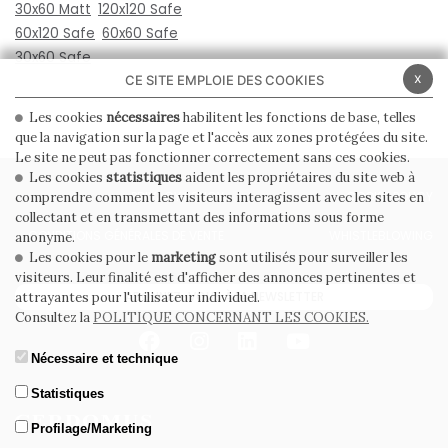
30x60 Matt
120x120 Safe
60x120 Safe
60x60 Safe
30x60 Safe
x
CE SITE EMPLOIE DES COOKIES
Les cookies
nécessaires
habilitent les fonctions de base, telles
que la navigation sur la page et l'accès aux zones protégées du site.
Le site ne peut pas fonctionner correctement sans ces cookies.
Les cookies
statistiques
aident les propriétaires du site web à
PRIVACY POLICY
COOKIE POLICY
comprendre comment les visiteurs interagissent avec les sites en
collectant et en transmettant des informations sous forme
CONDITIONS GÉNÉRALES DE VENTE
WHISTLEBLOWING
anonyme.
Les cookies pour le
marketing
sont utilisés pour surveiller les
visiteurs. Leur finalité est d'afficher des annonces pertinentes et
ABONNEZ-VOUS À LA NEWSLETTER
attrayantes pour l'utilisateur individuel.
Consultez la
POLITIQUE CONCERNANT LES COOKIES.
Nécessaire et technique
Statistiques
Profilage/Marketing