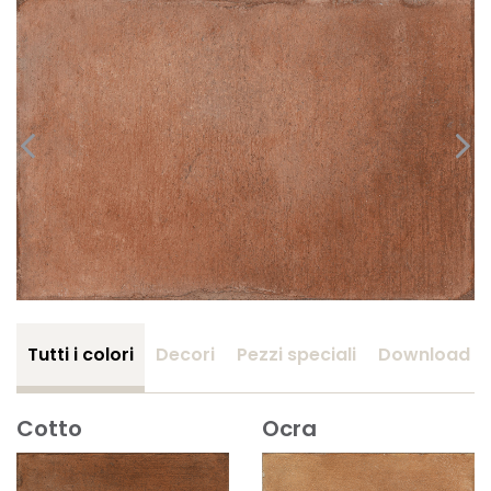
Tutti i colori
Decori
Pezzi speciali
Download
Cotto
Ocra