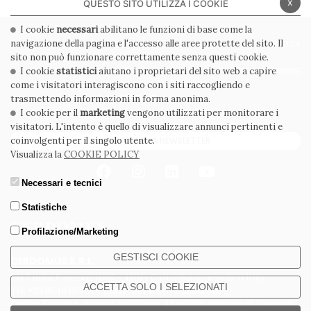
x
QUESTO SITO UTILIZZA I COOKIE
I cookie
necessari
abilitano le funzioni di base come la
navigazione della pagina e l'accesso alle aree protette del sito. Il
PRIVACY POLICY
COOKIE POLICY
sito non può funzionare correttamente senza questi cookie.
CONDIZIONI GENERALI
WHISTLEBLOWING
I cookie
statistici
aiutano i proprietari del sito web a capire
come i visitatori interagiscono con i siti raccogliendo e
CODICE ETICO
trasmettendo informazioni in forma anonima.
I cookie per il
marketing
vengono utilizzati per monitorare i
visitatori. L'intento è quello di visualizzare annunci pertinenti e
ISCRIVITI ALLA NEWSLETTER
coinvolgenti per il singolo utente.
Visualizza la
COOKIE POLICY
Necessari e tecnici
Statistiche
Profilazione/Marketing
GESTISCI COOKIE
CERDOMUS S.R.L.
Via Emilia Ponente, 1000 - 48014 Castel Bolognese (RA) Italy
ACCETTA SOLO I SELEZIONATI
Tel. +39.0546.652111 - Email: info@cerdomus.com
Codice Fiscale e numero iscrizione al registro imprese di Ravenna